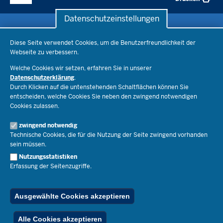
Datenschutzeinstellungen
Datenschutzeinstellungen
Schule & Bildung
Diese Seite verwendet Cookies, um die Benutzerfreundlichkeit der
Webseite zu verbessern.
Schulorganisation
Ministerium
Welche Cookies wir setzen, erfahren Sie in unserer
Bildungsthemen
Datenschutzerklärung
.
Lehrkräfte
Ministerin Dorothee Feller
Durch Klicken auf die untenstehenden Schaltflächen können Sie
Presse
Recht
entscheiden, welche Cookies Sie neben den zwingend notwendigen
Staatssekretär Dr. Urban Mauer
Cookies zulassen.
Schulleben
Organisation
Pressemitteilungen
Service
Open Government
zwingend notwendig
Pressefotos
Technische Cookies, die für die Nutzung der Seite zwingend vorhanden
Bibliothek
Social Media
Schule(n) suchen
sein müssen.
Amtsblatt abonnieren
Veranstaltungen
Pressekontakt
Kontakt
Nutzungsstatistiken
Geschäftsbereich
Erfassung der Seitenzugriffe.
Der Weg zu uns
Karriere.MSB
Impressum
Publikationen
© 2026 Bildungsportal NRW
Ausgewählte Cookies akzeptieren
RSS-Feed
Below
Inhalt
Impressum
Datenschutz
Ferienordnung
Alle Cookies akzeptieren
Footer