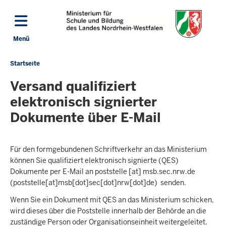
Direkt zum Inhalt
Menü
Navigation aktivieren/deaktivieren: Hauptmenü
Startseite
Sie
befinden
Versand qualifiziert
sich
elektronisch signierter
hier
Dokumente über E-Mail
Für den formgebundenen Schriftverkehr an das Ministerium
können Sie qualifiziert elektronisch signierte (QES)
Dokumente per E-Mail an
poststelle
[at]
msb.sec.nrw.de
(poststelle[at]msb[dot]sec[dot]nrw[dot]de)
senden.
Wenn Sie ein Dokument mit QES an das Ministerium schicken,
wird dieses über die Poststelle innerhalb der Behörde an die
zuständige Person oder Organisationseinheit weitergeleitet.