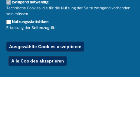
Open Government
zwingend notwendig
Pressefotos
Technische Cookies, die für die Nutzung der Seite zwingend vorhanden
Bibliothek
Social Media
Schule(n) suchen
sein müssen.
Amtsblatt abonnieren
Veranstaltungen
Pressekontakt
Kontakt
Nutzungsstatistiken
Geschäftsbereich
Erfassung der Seitenzugriffe.
Der Weg zu uns
Karriere.MSB
Impressum
Publikationen
© 2026 Bildungsportal NRW
Ausgewählte Cookies akzeptieren
RSS-Feed
Below
Inhalt
Impressum
Datenschutz
Ferienordnung
Alle Cookies akzeptieren
Footer
Menu
Stellenfinder
Spezialangebote