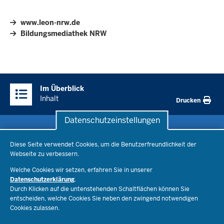
www.leon-nrw.de
Bildungsmediathek NRW
Überblick:
Im Überblick
Inhalte
Inhalt
Drucken
Datenschutzeinstellungen
Datenschutzeinstellungen
Schule & Bildung
Diese Seite verwendet Cookies, um die Benutzerfreundlichkeit der
Webseite zu verbessern.
Schulorganisation
Ministerium
Welche Cookies wir setzen, erfahren Sie in unserer
Bildungsthemen
Datenschutzerklärung
.
Lehrkräfte
Ministerin Dorothee Feller
Durch Klicken auf die untenstehenden Schaltflächen können Sie
Presse
Recht
entscheiden, welche Cookies Sie neben den zwingend notwendigen
Staatssekretär Dr. Urban Mauer
Cookies zulassen.
Schulleben
Organisation
Pressemitteilungen
Service