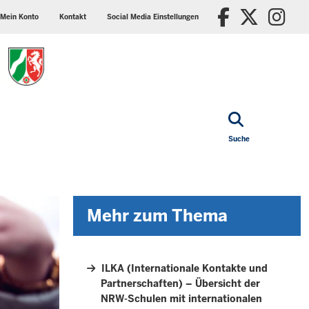
ader
Social
Faceboo
X/Tw
In
p
media
Mein Konto
Kontakt
Social Media Einstellungen
nu
settings
block
Suche
Mehr zum Thema
ILKA (Internationale Kontakte und
Partnerschaften) – Übersicht der
NRW-Schulen mit internationalen