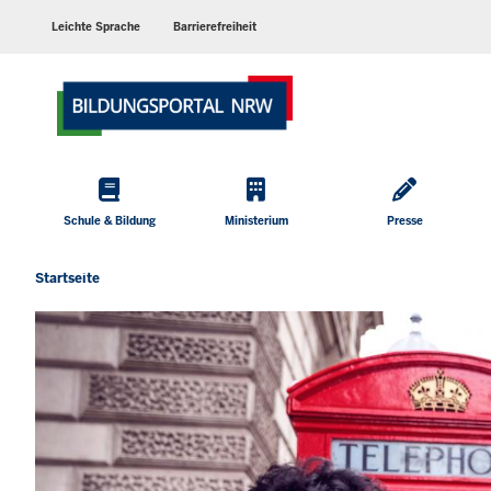
Barrierearme
Sprachen
Leichte Sprache
Barrierefreiheit
Hauptmenü
Schule & Bildung
Ministerium
Presse
Startseite
Sie
befinden
sich
hier