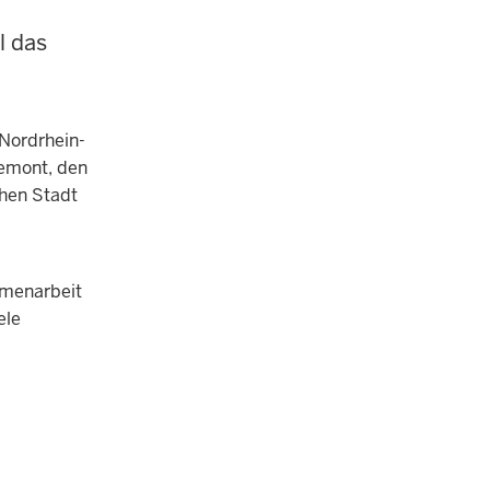
l das
Nordrhein-
iemont, den
chen Stadt
mmenarbeit
ele