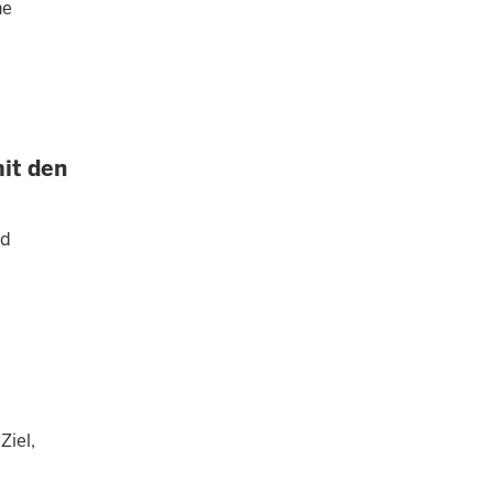
he
it den
nd
Ziel,