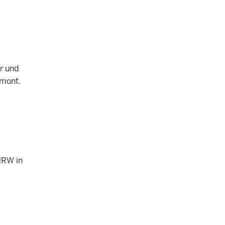
r und
emont.
NRW in