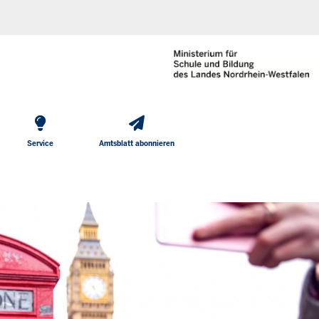
He
Direkt zum Inhalt
To
Me
Service
Amtsblatt abonnieren