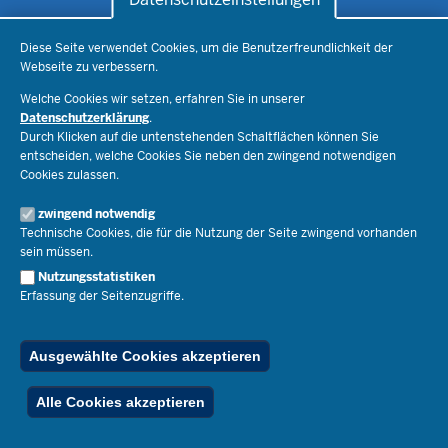
Datenschutzeinstellungen
Schule & Bildung
Diese Seite verwendet Cookies, um die Benutzerfreundlichkeit der
Webseite zu verbessern.
Schulorganisation
Ministerium
Welche Cookies wir setzen, erfahren Sie in unserer
Bildungsthemen
Datenschutzerklärung
.
Lehrkräfte
Durch Klicken auf die untenstehenden Schaltflächen können Sie
Ministerin Dorothee Feller
Presse
Recht
entscheiden, welche Cookies Sie neben den zwingend notwendigen
Staatssekretär Dr. Urban Mauer
Cookies zulassen.
Schulleben
Organisation
Pressemitteilungen
Service
Open Government
zwingend notwendig
Pressefotos
Technische Cookies, die für die Nutzung der Seite zwingend vorhanden
Bibliothek
Social Media
Schule(n) suchen
sein müssen.
Amtsblatt abonnieren
Veranstaltungen
Pressekontakt
Kontakt
Nutzungsstatistiken
Geschäftsbereich
Erfassung der Seitenzugriffe.
Der Weg zu uns
Karriere.MSB
Impressum
Publikationen
© 2026 Bildungsportal NRW
Ausgewählte Cookies akzeptieren
RSS-Feed
Below
Inhalt
Impressum
Datenschutz
Ferienordnung
Alle Cookies akzeptieren
Footer
Menu
Stellenfinder