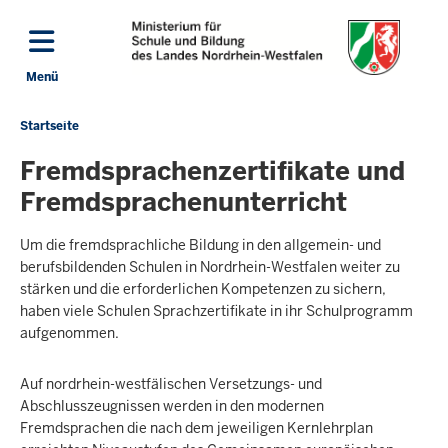
Direkt zum Inhalt
Menü
Navigation aktivieren/deaktivieren: Hauptmenü
Startseite
Sie
befinden
Fremdsprachenzertifikate und
sich
Fremdsprachenunterricht
hier
Um die fremd­sprachliche Bildung in den allgemein- und
berufs­bilden­den Schulen in Nordrhein-Westfalen weiter zu
stärken und die erforder­lichen Kompe­ten­zen zu sichern,
haben viele Schulen Sprach­zerti­fi­kate in ihr Schul­programm
auf­ge­nommen.
Auf nordrhein-westfälischen Versetzungs- und
Abschlusszeugnissen werden in den modernen
Fremdsprachen die nach dem jeweiligen Kernlehrplan