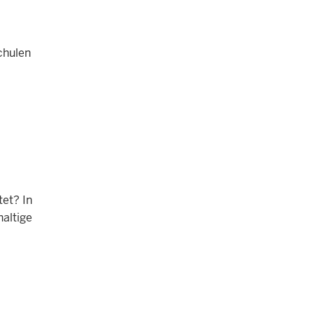
chulen
et? In
haltige