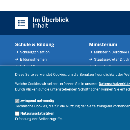
Überblick:
Im Überblick
Inhalte
Inhalt
Schule & Bildung
Ministerium
Schulorganisation
Ministerin Dorothee F
Bildungsthemen
Staatssekretär Dr. U
Lehrkräfte
Organisation
Datenschutzeinstellungen
Recht
Open Government
Diese Seite verwendet Cookies, um die Benutzerfreundlichkeit der We
Schulleben
Bibliothek
Welche Cookies wir setzen, erfahren Sie in unserer
Datenschutzerklä
Veranstaltungen
Durch Klicken auf die untenstehenden Schaltflächen können Sie ents
Geschäftsbereich
zwingend notwendig
Karriere.MSB
Technische Cookies, die für die Nutzung der Seite zwingend vorhande
Nutzungsstatistiken
Erfassung der Seitenzugriffe.