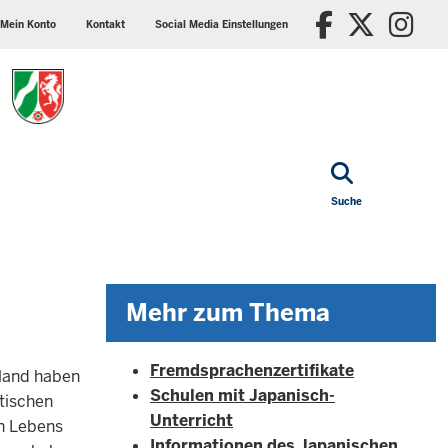
ader
Social
Faceboo
X/Tw
In
p
media
Mein Konto
Kontakt
Social Media Einstellungen
nu
settings
block
Suche
Mehr zum Thema
Fremdsprachenzertifikate
hland haben
Schulen mit Japanisch-
stischen
Unterricht
en Lebens
Informationen des Japanischen