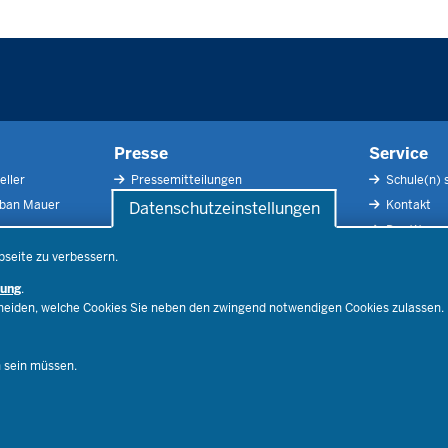
Presse
Service
eller
Pressemitteilungen
Schule(n) 
rban Mauer
Pressefotos
Kontakt
Datenschutzeinstellungen
Social Media
Der Weg zu
Pressekontakt
Impressu
bseite zu verbessern.
Publikatio
rung
.
RSS-Feed
cheiden, welche Cookies Sie neben den zwingend notwendigen Cookies zulassen.
Ferienord
Stellenfind
n sein müssen.
Spezialan