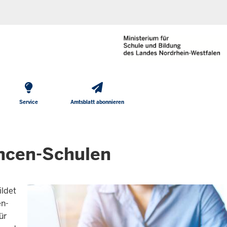
He
Direkt zum Inhalt
To
Me
Service
Amtsblatt abonnieren
ancen-Schulen
ildet
en-
ür