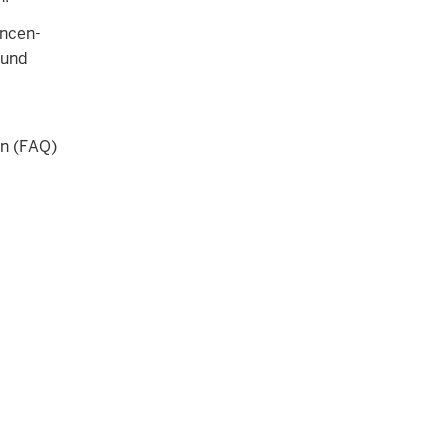
ancen-
 und
en (FAQ)