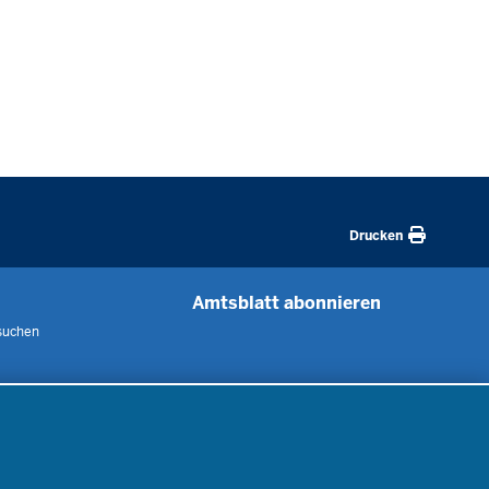
Drucken
Amtsblatt abonnieren
suchen
 uns
m
nen