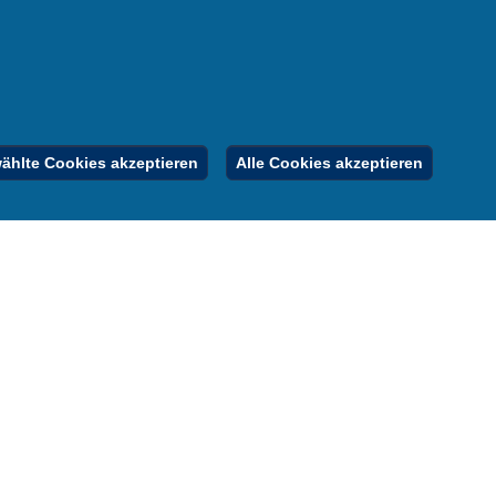
nung
er
gebote
Inhalt
Impressum
Datenschutz
hlte Cookies akzeptieren
Alle Cookies akzeptieren