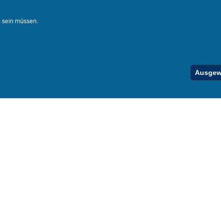
Ferienord
Stellenfind
n sein müssen.
Spezialan
Below
Ausgewä
Footer
Menu