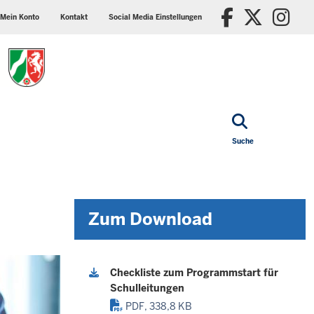
ader
Social
Faceboo
X/Tw
In
p
media
Mein Konto
Kontakt
Social Media Einstellungen
nu
settings
block
Suche
Zum Download
Checkliste zum Programmstart für
Schulleitungen
PDF, 338,8 KB