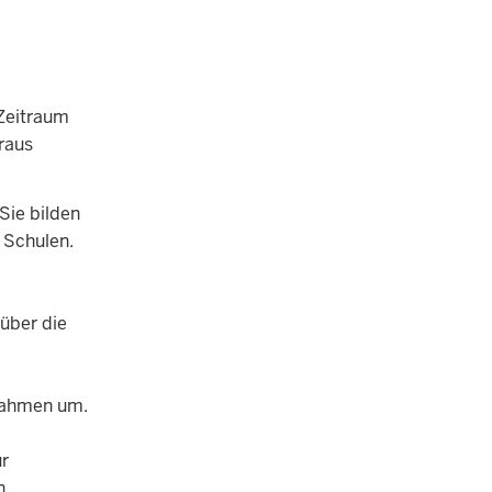
Zeitraum
raus
Sie bilden
 Schulen.
 über die
ßnahmen um.
ür
n.