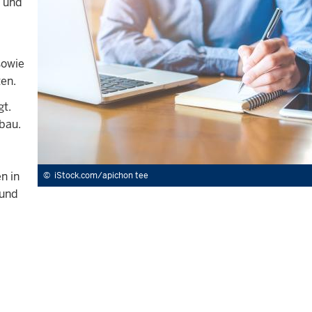
- und
sowie
ten.
gt.
bau.
n in
©
iStock.com/apichon tee
 und