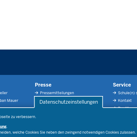
Presse
Service
eller
Pressemitteilungen
Schule(n) 
rban Mauer
Pressefotos
Kontakt
Datenschutzeinstellungen
Social Media
Der Weg zu
Pressekontakt
Impressu
bseite zu verbessern.
Publikatio
rung
.
RSS-Feed
cheiden, welche Cookies Sie neben den zwingend notwendigen Cookies zulassen.