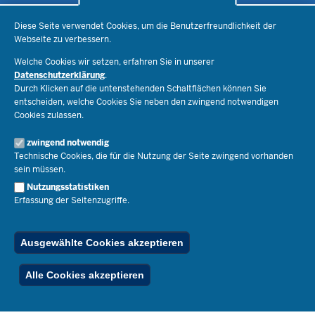
Datenschutzeinstellungen
Schule & Bildung
Diese Seite verwendet Cookies, um die Benutzerfreundlichkeit der
Webseite zu verbessern.
Schulorganisation
Ministerium
Welche Cookies wir setzen, erfahren Sie in unserer
Bildungsthemen
Datenschutzerklärung
.
Lehrkräfte
Ministerin Dorothee Feller
Durch Klicken auf die untenstehenden Schaltflächen können Sie
Presse
Recht
entscheiden, welche Cookies Sie neben den zwingend notwendigen
Staatssekretär Dr. Urban Mauer
Cookies zulassen.
Schulleben
Organisation
Pressemitteilungen
Service
Open Government
zwingend notwendig
Pressefotos
Technische Cookies, die für die Nutzung der Seite zwingend vorhanden
Bibliothek
Social Media
Schule(n) suchen
sein müssen.
Amtsblatt abonnieren
Veranstaltungen
Pressekontakt
Kontakt
Nutzungsstatistiken
Geschäftsbereich
Erfassung der Seitenzugriffe.
Der Weg zu uns
Karriere.MSB
Impressum
Publikationen
© 2026 Bildungsportal NRW
Ausgewählte Cookies akzeptieren
RSS-Feed
Below
Inhalt
Impressum
Datenschutz
Ferienordnung
Alle Cookies akzeptieren
Footer
Menu
Stellenfinder
Spezialangebote