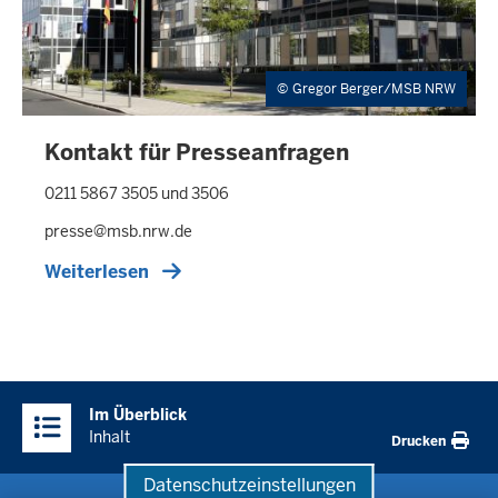
-
0
7
:
Gregor Berger/MSB NRW
4
6
Kontakt für Presseanfragen
0211 5867 3505 und 3506
presse@msb.nrw.de
Weiterlesen
Überblick:
Im Überblick
Inhalte
Inhalt
Drucken
Datenschutzeinstellungen