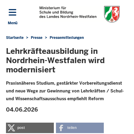
Direkt zum Inhalt
Menü
Navigation aktivieren/deaktivieren: Hauptmenü
Startseite
Presse
Pressemitteilungen
Sie
befinden
Lehrkräfteausbildung in
sich
Nordrhein-Westfalen wird
hier
modernisiert
Praxisnäheres Studium, gestärkter Vorbereitungsdienst
und neue Wege zur Gewinnung von Lehrkräften / Schul-
und Wissenschaftsausschuss empfiehlt Reform
04.06.2026
post
teilen