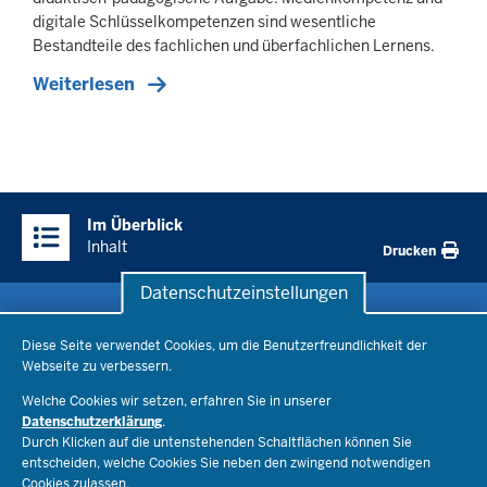
digitale Schlüsselkompetenzen sind wesentliche
Bestandteile des fachlichen und überfachlichen Lernens.
Weiterlesen
Überblick:
Im Überblick
Inhalte
Inhalt
Drucken
Datenschutzeinstellungen
Datenschutzeinstellungen
Schule & Bildung
Diese Seite verwendet Cookies, um die Benutzerfreundlichkeit der
Webseite zu verbessern.
Schulorganisation
Ministerium
Welche Cookies wir setzen, erfahren Sie in unserer
Bildungsthemen
Datenschutzerklärung
.
Lehrkräfte
Ministerin Dorothee Feller
Durch Klicken auf die untenstehenden Schaltflächen können Sie
Presse
Recht
entscheiden, welche Cookies Sie neben den zwingend notwendigen
Staatssekretär Dr. Urban Mauer
Cookies zulassen.