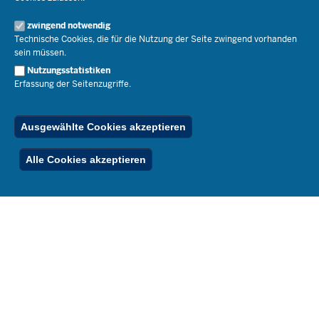
Schulleben
Organisation
Pressemitteilungen
Service
Open Government
zwingend notwendig
Pressefotos
Technische Cookies, die für die Nutzung der Seite zwingend vorhanden
Bibliothek
Social Media
Schule(n) suchen
sein müssen.
Amtsblatt abonnieren
Veranstaltungen
Pressekontakt
Kontakt
Nutzungsstatistiken
Geschäftsbereich
Erfassung der Seitenzugriffe.
Der Weg zu uns
Karriere.MSB
Impressum
Publikationen
© 2026 Bildungsportal NRW
Ausgewählte Cookies akzeptieren
RSS-Feed
Below
Inhalt
Impressum
Datenschutz
Ferienordnung
Alle Cookies akzeptieren
Footer
Menu
Stellenfinder
Spezialangebote