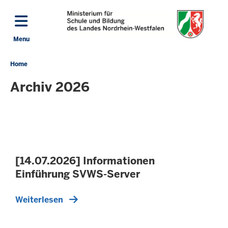
Skip to main content
Menu
Toggle navigation: Main Menu
Home
You
are
Archiv 2026
located
here
[14.07.2026] Informationen
Einführung SVWS-Server
Weiterlesen