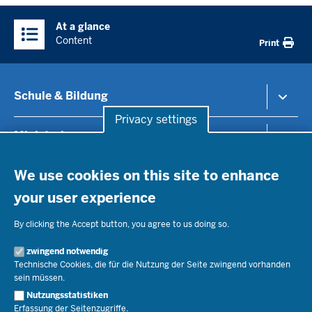
Überblick:
At a glance
Inhalte
Content
Print
Schule & Bildung
Privacy settings
Schulorganisation
Ministerium
Privacy settings
Bildungsthemen
Lehrkräfte
Ministerin Dorothee Feller
We use cookies on this site to enhance
Presse
Recht
Staatssekretär Dr. Urban Mauer
your user experience
Schulleben
Organisation
Pressemitteilungen
Service
Open Government
Pressefotos
By clicking the Accept button, you agree to us doing so.
Bibliothek
Social Media
Schule(n) suchen
zwingend notwendig
Amtsblatt abonnieren
Veranstaltungen
Pressekontakt
Kontakt
Technische Cookies, die für die Nutzung der Seite zwingend vorhanden
Geschäftsbereich
sein müssen.
Der Weg zu uns
Karriere.MSB
Nutzungsstatistiken
Impressum
Erfassung der Seitenzugriffe.