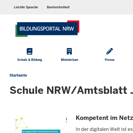
Barrierearme
Sprachen
Leichte Sprache
Barrierefreiheit
Hauptmenü
Schule & Bildung
Ministerium
Presse
Startseite
Sie
befinden
Schule NRW/Amtsblatt 
sich
hier
Kompetent im Netz 
In der digitalen Welt ist 