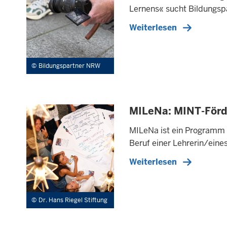
Lernens« sucht Bildungs
Weiterlesen
Bildungspartner NRW
MILeNa: MINT-Förde
MILeNa ist ein Programm 
Beruf einer Lehrerin/eine
Weiterlesen
Dr. Hans Riegel Stiftung