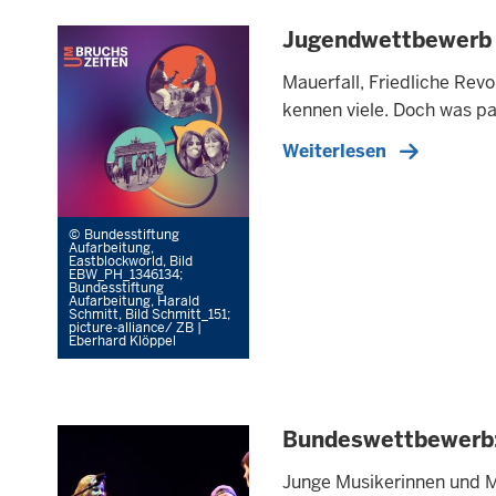
Jugendwettbewerb
Mauerfall, Friedliche Rev
kennen viele. Doch was p
Weiterlesen
Bundesstiftung
Aufarbeitung,
Eastblockworld, Bild
EBW_PH_1346134;
Bundesstiftung
Aufarbeitung, Harald
Schmitt, Bild Schmitt_151;
picture-alliance/ ZB |
Eberhard Klöppel
Bundeswettbewerb:
Junge Musikerinnen und Mu