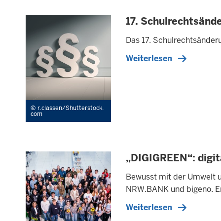
17. Schulrechtsänd
Das 17. Schulrechtsänderu
Weiterlesen
r.classen/Shutterstock.
com
„DIGIGREEN“: digita
Bewusst mit der Umwelt u
NRW.BANK und bigeno. Er 
Weiterlesen