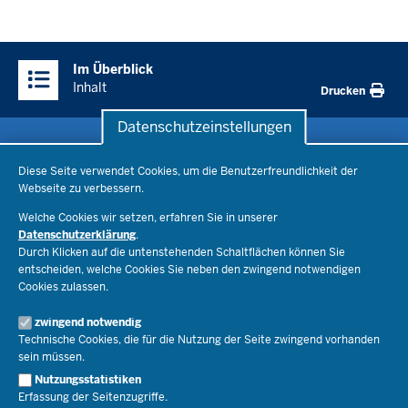
Überblick:
Im Überblick
Inhalte
Inhalt
Drucken
Datenschutzeinstellungen
Datenschutzeinstellungen
Schule & Bildung
Diese Seite verwendet Cookies, um die Benutzerfreundlichkeit der
Webseite zu verbessern.
Schulorganisation
Ministerium
Welche Cookies wir setzen, erfahren Sie in unserer
Bildungsthemen
Datenschutzerklärung
.
Lehrkräfte
Ministerin Dorothee Feller
Durch Klicken auf die untenstehenden Schaltflächen können Sie
Presse
Recht
entscheiden, welche Cookies Sie neben den zwingend notwendigen
Staatssekretär Dr. Urban Mauer
Cookies zulassen.
Schulleben
Organisation
Pressemitteilungen
Service
Open Government
zwingend notwendig
Pressefotos
Technische Cookies, die für die Nutzung der Seite zwingend vorhanden
Bibliothek
Social Media
Schule(n) suchen
sein müssen.
Amtsblatt abonnieren
Veranstaltungen
Pressekontakt
Kontakt
Nutzungsstatistiken
Geschäftsbereich
Erfassung der Seitenzugriffe.
Der Weg zu uns