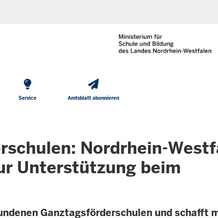
He
Direkt zum Inhalt
To
Me
Service
Amtsblatt abonnieren
erschulen: Nordrhein-Westf
zur Unterstützung beim
undenen Ganztagsförderschulen und schafft m