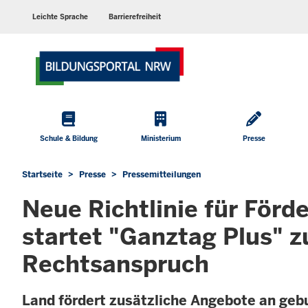
Barrierearme
Sprachen
Leichte Sprache
Barrierefreiheit
Hauptmenü
Schule & Bildung
Ministerium
Presse
Startseite
Presse
Pressemitteilungen
Sie
befinden
Neue Richtlinie für Förd
sich
hier
startet "Ganztag Plus" 
Rechtsanspruch
Land fördert zusätzliche Angebote an geb