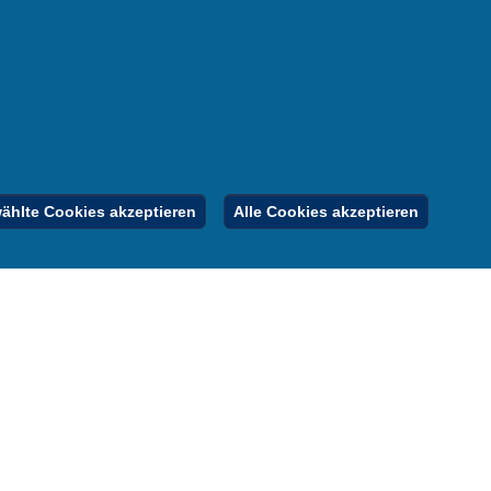
nen
nung
er
gebote
Inhalt
Impressum
Datenschutz
hlte Cookies akzeptieren
Alle Cookies akzeptieren