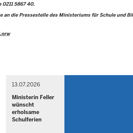
n 0211 5867 40.
e an die Pressestelle des Ministeriums für Schule und Bi
.nrw
13.07.2026
P
S
R
o
E
Ministerin Feller
n
S
wünscht
S
n
erholsame
E
t
M
Schulferien
a
I
g
T