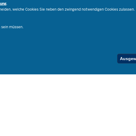
Publikatio
rung
.
RSS-Feed
cheiden, welche Cookies Sie neben den zwingend notwendigen Cookies zulassen.
Ferienord
Stellenfind
n sein müssen.
Spezialan
Below
Ausgewä
Footer
Menu