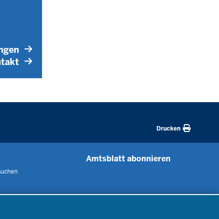
ungen
takt
Drucken
Amtsblatt abonnieren
suchen
 uns
m