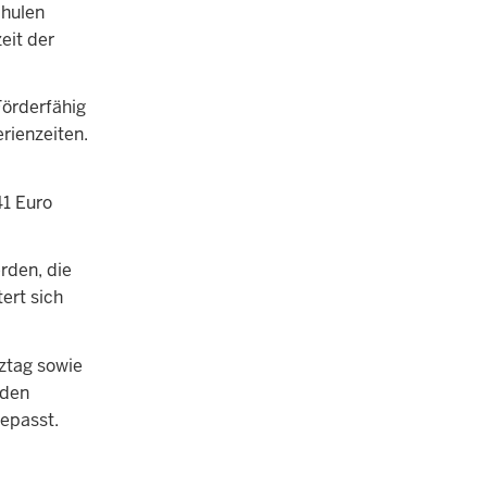
chulen
eit der
Förderfähig
rienzeiten.
41 Euro
rden, die
ert sich
ztag sowie
nden
epasst.