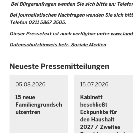
Bei Bürgeranfragen wenden Sie sich bitte an: Telefo
Bei journalistischen Nachfragen wenden Sie sich bitt
Telefon 0211 5867 3505.
Dieser Pressetext ist auch verfügbar unter
www.land
Datenschutzhinweis betr. Soziale Medien
Neueste Pressemitteilungen
05.08.2026
15.07.2026
P
P
S
S
R
R
o
o
E
E
15 neue
Kabinett
n
n
S
S
Familiengrundsch
beschließt
S
n
S
n
ulzentren
Eckpunkte für
E
E
t
t
M
M
den Haushalt
a
a
I
I
2027 / Zweites
g
g
T
T