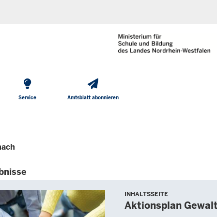
He
Direkt zum Inhalt
To
Me
Service
Amtsblatt abonnieren
nach
bnisse
INHALTSSEITE
Aktionsplan Gewal