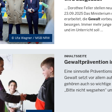
… Dorothee Feller stellen n
23.09.2025 Das Ministerium 
erarbeitet, die
Gewalt
vorbeug
besorgen. Immer mehr junge
und im Unterricht soll …
Uta Wagner / MSB NRW
INHALTSSEITE
Gewaltprävention i
Eine sinnvolle Präventio
Gewalt setzt vor allem au
gehören auch so wichtige
„Bitte nicht wegsehen“ u