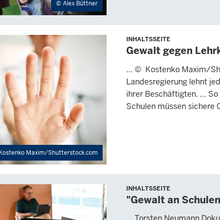
Alex Büttner
INHALTSSEITE
Gewalt gegen Lehr
… © Kostenko Maxim/Sh
Landesregierung lehnt je
ihrer Beschäftigten. … So
Schulen müssen sichere O
Kostenko Maxim/Shutterstock.com
INHALTSSEITE
"Gewalt an Schule
… Torsten Neumann Dokume