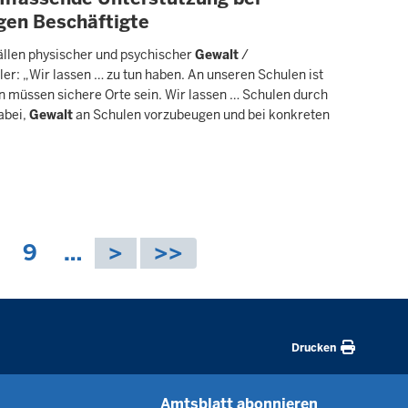
gen Beschäftigte
ällen physischer und psychischer
Gewalt
/
ler: „Wir lassen … zu tun haben. An unseren Schulen ist
n müssen sichere Orte sein. Wir lassen … Schulen durch
abei,
Gewalt
an Schulen vorzubeugen und bei konkreten
S
9
…
e
i
t
e
Drucken
Amtsblatt abonnieren