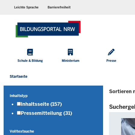
Barrierearme
Sprachen
Leichte Sprache
Barrierefreiheit
Hauptmenü
Schule & Bildung
Ministerium
Presse
Startseite
Sie
befinden
Sortieren 
sich
Inhaltstyp
hier
Inhaltsseite
(157)
Sucherge
Pressemitteilung
(31)
Die
Suche
nach
Volltextsuche