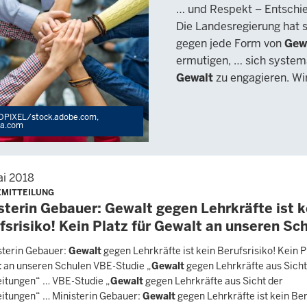
… und Respekt – Entschi
Die Landesregierung hat s
gegen jede Form von
Gew
ermutigen, … sich system
Gewalt
zu engagieren. Wi
DPIXEL/stock.adobe.com,
ia.com
ai 2018
EMITTEILUNG
sterin Gebauer: Gewalt gegen Lehrkräfte ist k
fsrisiko! Kein Platz für Gewalt an unseren Sc
sterin Gebauer:
Gewalt
gegen Lehrkräfte ist kein Berufsrisiko! Kein P
t
an unseren Schulen VBE-Studie „
Gewalt
gegen Lehrkräfte aus Sicht
eitungen“ … VBE-Studie „
Gewalt
gegen Lehrkräfte aus Sicht der
eitungen“ … Ministerin Gebauer:
Gewalt
gegen Lehrkräfte ist kein Ber