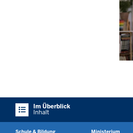
Seiten
Überblick:
Im Überblick
Inhalte
Inhalt
Schule & Bildung
Ministerium