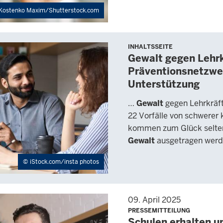
Kostenko Maxim/Shutterstock.com
INHALTSSEITE
Gewalt gegen Lehrk
Präventionsnetzwe
Unterstützung
…
Gewalt
gegen Lehrkräft
22 Vorfälle von schwerer 
kommen zum Glück selten 
Gewalt
ausgetragen werd
iStock.com/insta photos
09. April 2025
PRESSEMITTEILUNG
Schulen erhalten 