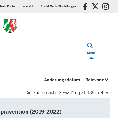
ader
Social
Faceboo
X/Tw
In
p
media
Mein Konto
Kontakt
Social Media Einstellungen
nu
settings
block
Suche
(absteigend)
(abste
Änderungsdatum
Relevanz
Die Suche nach "Gewalt" ergab 188 Treffer.
tprävention (2019-2022)