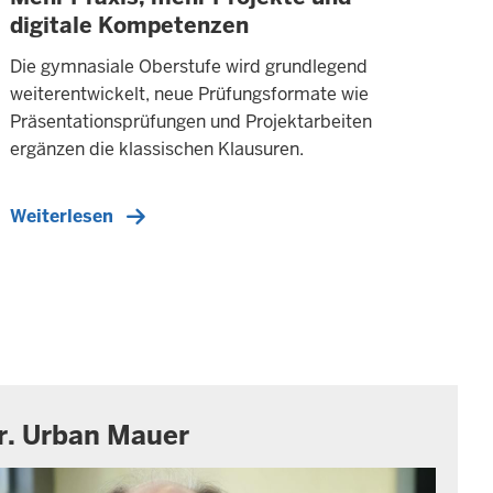
H
digitale Kompetenzen
A
L
Die gymnasiale Oberstufe wird grundlegend
T
S
weiterentwickelt, neue Prüfungsformate wie
S
Präsentationsprüfungen und Projektarbeiten
E
ergänzen die klassischen Klausuren.
I
T
E
Weiterlesen
r. Urban Mauer