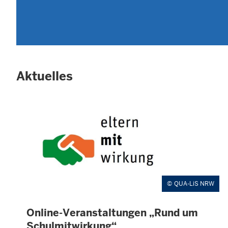
Aktuelles
QUA-LiS NRW
Online-Veranstaltungen „Rund um
E
X
Schulmitwirkung“