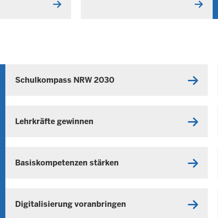
A
L
U
u
N
g
G
u
s
t
Schulkompass NRW 2030
2
0
2
6
Lehrkräfte gewinnen
-
0
1
Basiskompetenzen stärken
:
2
5
Digitalisierung voranbringen