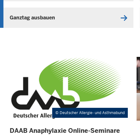
Ganztag ausbauen
Deutscher Allergie- und Asthmabund
DAAB Anaphylaxie Online-Seminare
I
N