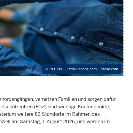
REDPIXEL/stock.adobe.com, Fotolia.com
„
i Behördengängen, vernetzen Familien und sorgen dafür,
E
undschulzentren (FGZ) sind wichtige Knotenpunkte,
I
isterium weitere 83 Standorte im Rahmen des
a
iziell am Samstag, 1. August 2026, und werden im
s
W