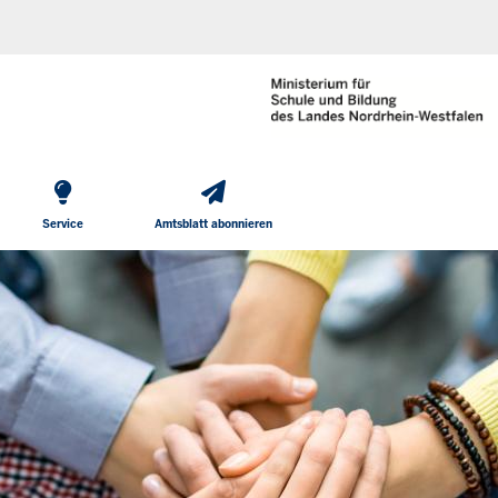
He
Direkt zum Inhalt
To
Me
Service
Amtsblatt abonnieren