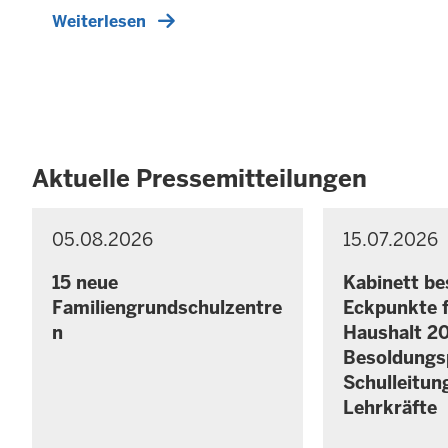
Weiterlesen
Aktuelle Pressemitteilungen
05.08.2026
15.07.2026
P
P
F
F
R
R
r
r
E
E
15 neue
Kabinett be
e
e
S
S
Familiengrundschulzentre
Eckpunkte f
S
i
S
i
n
Haushalt 2
E
E
t
t
M
M
Besoldungs
a
a
I
I
Schulleitun
g
g
T
T
Lehrkräfte
T
T
,
,
E
E
7
7
I
I