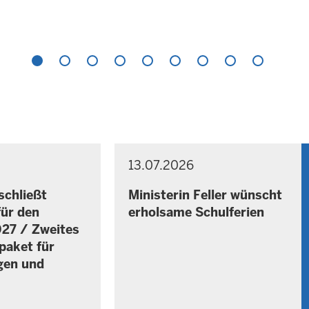
13.07.2026
P
F
R
r
E
schließt
Ministerin Feller wünscht
e
S
ür den
erholsame Schulferien
S
i
027 / Zweites
E
t
M
paket für
a
I
gen und
g
T
T
,
E
7
I