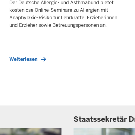
H
Der Deutsche Allergie- und Asthmabund bietet
A
kostenlose Online-Seminare zu Allergien mit
L
Anaphylaxie-Risiko für Lehrkräfte, Erzieherinnen
T
S
und Erzieher sowie Betreuungspersonen an.
S
E
I
T
E
Weiterlesen
Staatssekretär D