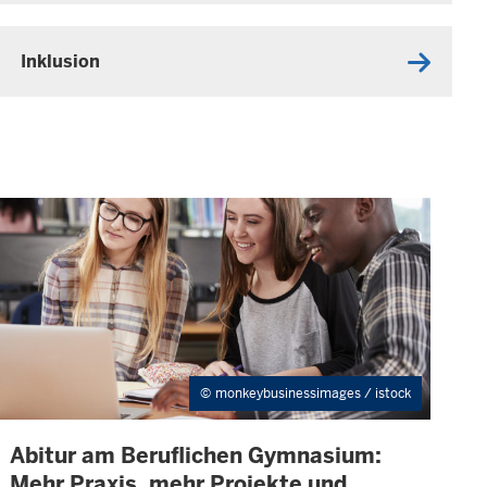
Inklusion
monkeybusinessimages / istock
Abitur am Beruflichen Gymnasium:
I
N
Mehr Praxis, mehr Projekte und