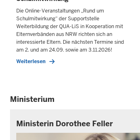
T
Die Online-Veranstaltungen „Rund um
E
Schulmitwirkung“ der Supportstelle
R
Weiterbildung der QUA-LiS in Kooperation mit
N
Elternverbänden aus NRW richten sich an
E
interessierte Eltern. Die nächsten Termine sind
R
am 2. und am 24.09. sowie am 3.11.2026!
T
E
Weiterlesen
A
S
E
R
Ministerium
Ministerin Dorothee Feller