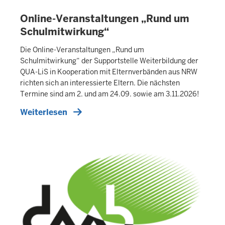
Online-Veranstaltungen „Rund um
E
X
Schulmitwirkung“
T
Die Online-Veranstaltungen „Rund um
E
Schulmitwirkung“ der Supportstelle Weiterbildung der
R
QUA-LiS in Kooperation mit Elternverbänden aus NRW
N
richten sich an interessierte Eltern. Die nächsten
E
Termine sind am 2. und am 24.09. sowie am 3.11.2026!
R
Weiterlesen
T
E
A
S
E
R