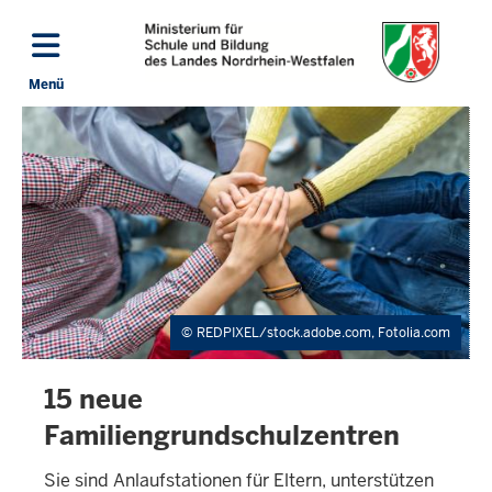
Direkt zum Inhalt
Menü
Navigation aktivieren/deaktivieren: Hauptmenü
k
REDPIXEL/stock.adobe.com, Fotolia.com
15 neue
Familiengrundschulzentren
Sie sind Anlaufstationen für Eltern, unterstützen