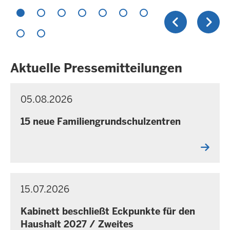
Aktuelle Pressemitteilungen
05.08.2026
P
S
R
a
E
15 neue Familiengrundschulzentren
m
S
S
s
E
t
M
a
I
g
T
T
15.07.2026
P
S
,
E
R
a
8
I
E
Kabinett beschließt Eckpunkte für den
m
A
L
S
Haushalt 2027 / Zweites
U
S
s
u