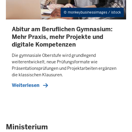
monkeybusinessimages / istock
Abitur am Beruflichen Gymnasium:
I
N
Mehr Praxis, mehr Projekte und
H
digitale Kompetenzen
A
L
Die gymnasiale Oberstufe wird grundlegend
T
weiterentwickelt, neue Prüfungsformate wie
S
S
Präsentationsprüfungen und Projektarbeiten ergänzen
E
die klassischen Klausuren.
I
T
Weiterlesen
E
Ministerium