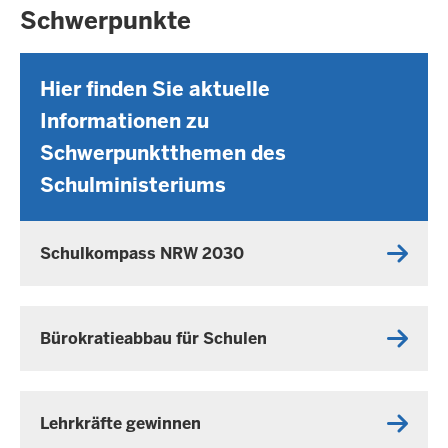
G
Schwerpunkte
u
:
s
4
t
6
Hier finden Sie aktuelle
2
Informationen zu
0
2
Schwerpunktthemen des
6
Schulministeriums
-
1
5
Schulkompass NRW 2030
:
4
6
Bürokratieabbau für Schulen
Lehrkräfte gewinnen