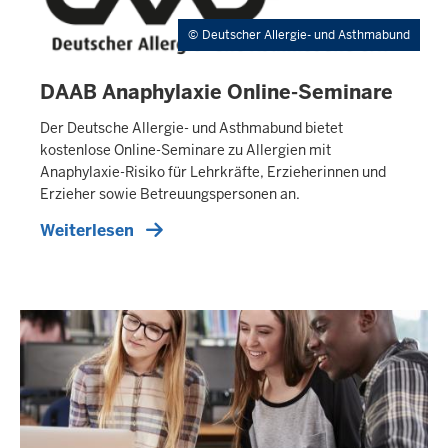
Deutscher Allergie- und Asthmabund
DAAB Anaphylaxie Online-Seminare
I
N
H
Der Deutsche Allergie- und Asthmabund bietet
A
kostenlose Online-Seminare zu Allergien mit
L
Anaphylaxie-Risiko für Lehrkräfte, Erzieherinnen und
T
Erzieher sowie Betreuungspersonen an.
S
S
Weiterlesen
E
I
T
E