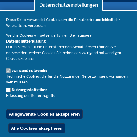
Datenschutzeinstellungen
Datenschutzeinstellungen
Schule & Bildung
Diese Seite verwendet Cookies, um die Benutzerfreundlichkeit der
Webseite zu verbessern.
Schulorganisation
Ministerium
Welche Cookies wir setzen, erfahren Sie in unserer
Bildungsthemen
Datenschutzerklärung
.
Lehrkräfte
Ministerin Dorothee Feller
Durch Klicken auf die untenstehenden Schaltflächen können Sie
Presse
Recht
entscheiden, welche Cookies Sie neben den zwingend notwendigen
Staatssekretär Dr. Urban Mauer
Cookies zulassen.
Schulleben
Organisation
Pressemitteilungen
Service
Open Government
zwingend notwendig
Pressefotos
Technische Cookies, die für die Nutzung der Seite zwingend vorhanden
Bibliothek
Social Media
Schule(n) suchen
sein müssen.
Amtsblatt abonnieren
Veranstaltungen
Pressekontakt
Kontakt
Nutzungsstatistiken
Geschäftsbereich
Erfassung der Seitenzugriffe.
Der Weg zu uns
Karriere.MSB
Impressum
Publikationen
© 2026 Bildungsportal NRW
Ausgewählte Cookies akzeptieren
RSS-Feed
Below
Inhalt
Impressum
Datenschutz
Ferienordnung
Alle Cookies akzeptieren
Footer
Menu
Stellenfinder